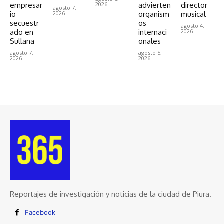
empresar
2026
advierten
director
agosto 7,
io
2026
organism
musical
secuestr
os
agosto 4,
ado en
internaci
2026
Sullana
onales
agosto 7,
agosto 5,
2026
2026
Reportajes de investigación y noticias de la ciudad de Piura.
Facebook