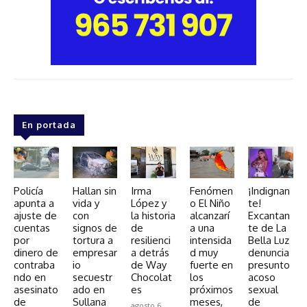
En portada
Policía
Hallan sin
Irma
Fenómen
¡Indignan
apunta a
vida y
López y
o El Niño
te!
ajuste de
con
la historia
alcanzarí
Excantan
cuentas
signos de
de
a una
te de La
por
tortura a
resilienci
intensida
Bella Luz
dinero de
empresar
a detrás
d muy
denuncia
contraba
io
de Way
fuerte en
presunto
ndo en
secuestr
Chocolat
los
acoso
asesinato
ado en
es
próximos
sexual
de
Sullana
meses,
de
agosto 6,