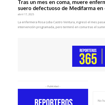
Tras un mes en coma, muere enferm
suero defectuoso de Medifarma en 
abril 17, 2025
La enfermera Rosa Lidia Castro Ventura, ingresó el mes pasado a la clínica Sanna para una
intervención programada, pero terminó en coma tras el sumin
- Publicidad -
No ha