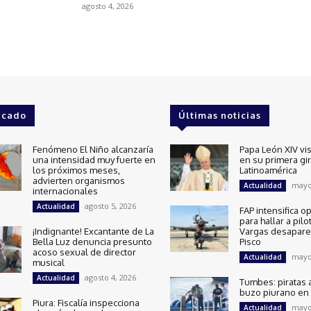
agosto 4, 2026
acado
Últimas noticias
Fenómeno El Niño alcanzaría
Papa León XIV vis
una intensidad muy fuerte en
en su primera gi
los próximos meses,
Latinoamérica
advierten organismos
mayo
Actualidad
internacionales
agosto 5, 2026
Actualidad
FAP intensifica o
para hallar a pilo
¡Indignante! Excantante de La
Vargas desapare
Bella Luz denuncia presunto
Pisco
acoso sexual de director
mayo
Actualidad
musical
agosto 4, 2026
Actualidad
Tumbes: piratas 
buzo piurano en 
Piura: Fiscalía inspecciona
mayo
Actualidad