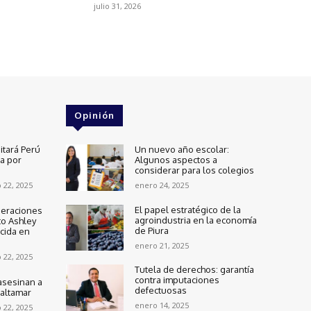
julio 31, 2026
Opinión
itará Perú
Un nuevo año escolar:
ra por
Algunos aspectos a
considerar para los colegios
 22, 2025
enero 24, 2025
El papel estratégico de la
peraciones
agroindustria en la economía
to Ashley
de Piura
cida en
enero 21, 2025
 22, 2025
Tutela de derechos: garantía
contra imputaciones
asesinan a
defectuosas
altamar
enero 14, 2025
 22, 2025