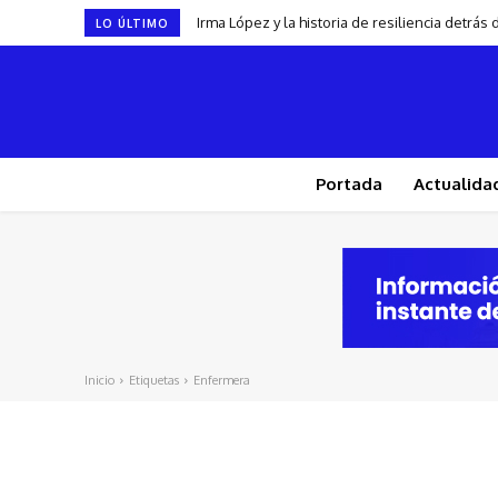
Irma López y la historia de resiliencia detrá
LO ÚLTIMO
Portada
Actualida
Inicio
Etiquetas
Enfermera