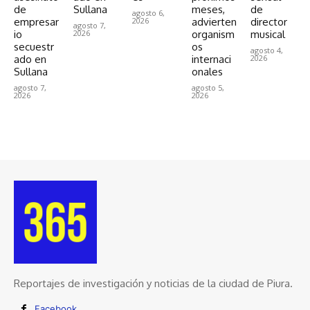
de
Sullana
meses,
de
agosto 6,
empresar
2026
advierten
director
agosto 7,
io
2026
organism
musical
secuestr
os
agosto 4,
ado en
internaci
2026
Sullana
onales
agosto 7,
agosto 5,
2026
2026
Reportajes de investigación y noticias de la ciudad de Piura.
Facebook