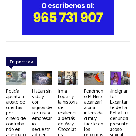
En portada
Policía
Hallan sin
Irma
Fenómen
¡Indignan
apunta a
vida y
López y
o El Niño
te!
ajuste de
con
la historia
alcanzarí
Excantan
cuentas
signos de
de
a una
te de La
por
tortura a
resilienci
intensida
Bella Luz
dinero de
empresar
a detrás
d muy
denuncia
contraba
io
de Way
fuerte en
presunto
ndo en
secuestr
Chocolat
los
acoso
asesinato
ado en
es
próximos
sexual