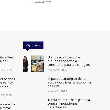
agosto 4, 2026
Opinión
itará Perú
Un nuevo año escolar:
ra por
Algunos aspectos a
considerar para los colegios
 22, 2025
enero 24, 2025
El papel estratégico de la
peraciones
agroindustria en la economía
to Ashley
de Piura
cida en
enero 21, 2025
 22, 2025
Tutela de derechos: garantía
contra imputaciones
asesinan a
defectuosas
altamar