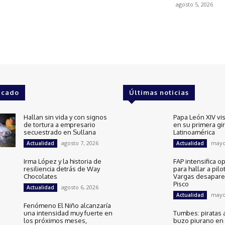
agosto 5, 2026
acado
Últimas noticias
Hallan sin vida y con signos
Papa León XIV vis
de tortura a empresario
en su primera gi
secuestrado en Sullana
Latinoamérica
agosto 7, 2026
mayo
Actualidad
Actualidad
Irma López y la historia de
FAP intensifica o
resiliencia detrás de Way
para hallar a pilo
Chocolates
Vargas desapare
Pisco
agosto 6, 2026
Actualidad
mayo
Actualidad
Fenómeno El Niño alcanzaría
una intensidad muy fuerte en
Tumbes: piratas 
los próximos meses,
buzo piurano en 