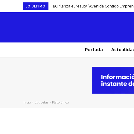
BCP lanza el reality “Avenida Contigo Empre
LO ÚLTIMO
Portada
Actualida
Inicio
Etiquetas
Plato único