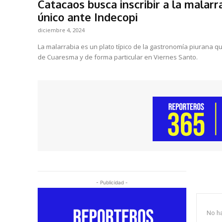
Catacaos busca inscribir a la malar
único ante Indecopi
diciembre 4, 2024
La malarrabia es un plato típico de la gastronomía piurana q
de Cuaresma y de forma particular en Viernes Santo.
- Publicidad -
No ha